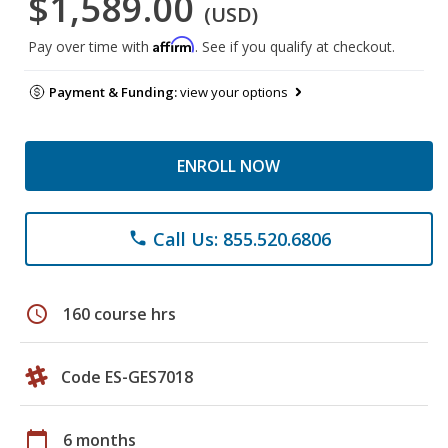
$1,589.00
(USD)
Affirm
Pay over time with
. See if you qualify at checkout.
Payment & Funding:
view your options
ENROLL NOW
Call Us: 855.520.6806
phone
schedule
160 course hrs
Code ES-GES7018
calendar_today
6 months