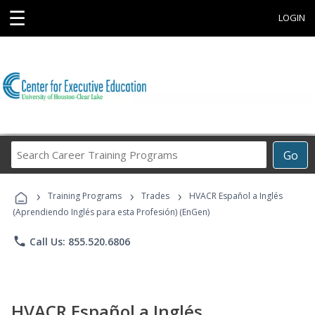
☰
LOGIN
Search
Go
Career
Training
›
›
›
Programs
Training Programs
Trades
HVACR Español a Inglés
(Aprendiendo Inglés para esta Profesión) (EnGen)
phone
Call Us: 855.520.6806
HVACR Español a Inglés