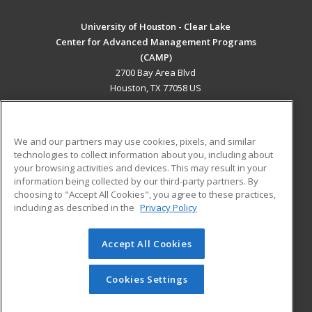
University of Houston - Clear Lake
Center for Advanced Management Programs
(CAMP)
2700 Bay Area Blvd
Houston, TX 77058 US
MAIN CONTENT
Career Training
We and our partners may use cookies, pixels, and similar
technologies to collect information about you, including about
ADDITIONAL RESOURCES
your browsing activities and devices. This may result in your
information being collected by our third-party partners. By
Military
Student Blog
choosing to "Accept All Cookies", you agree to these practices,
Financial Assistance
including as described in the
Privacy Policy
Help
Accept All Cookies
© 2026 ed2go, a division of Cengage Learning. All rights
reserved. The material on this site cannot be reproduced or
redistributed unless you have obtained prior written
Cookies Settings
permission from Cengage Learning.
Privacy Policy